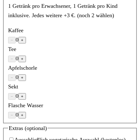
1 Getränk pro Erwachsener, 1 Getränk pro Kind
inklusive. Jedes weitere +3 €.
(noch 2 wählen)
Kaffee
0
−
+
Tee
0
−
+
Apfelschorle
0
−
+
Sekt
0
−
+
Flasche Wasser
0
−
+
Extras
(optional)
Ausschließlich vegetarische Auswahl
(kostenlos)