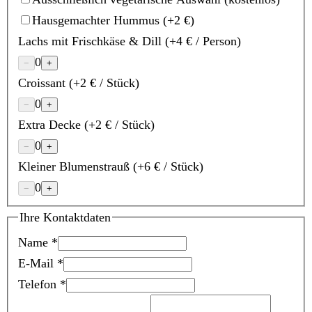
Hausgemachter Hummus
(+2 €)
Lachs mit Frischkäse & Dill
(+4 € / Person)
0
−
+
Croissant
(+2 € / Stück)
0
−
+
Extra Decke
(+2 € / Stück)
0
−
+
Kleiner Blumenstrauß
(+6 € / Stück)
0
−
+
Ihre Kontaktdaten
Name *
E-Mail *
Telefon *