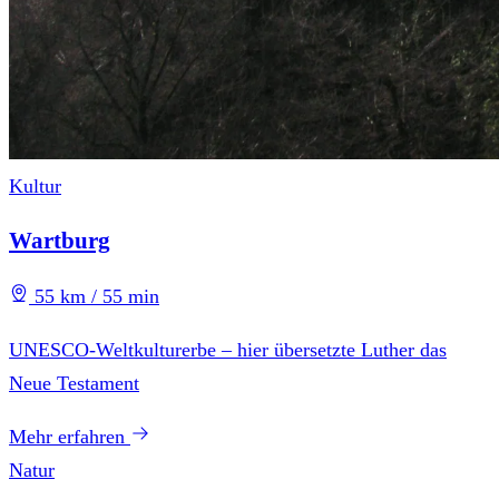
Kultur
Wartburg
55 km / 55 min
UNESCO-Weltkulturerbe – hier übersetzte Luther das
Neue Testament
Mehr erfahren
Natur