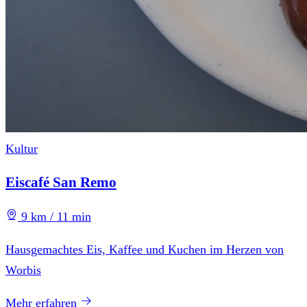
Kultur
Eiscafé San Remo
9 km / 11 min
Hausgemachtes Eis, Kaffee und Kuchen im Herzen von
Worbis
Mehr erfahren