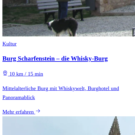
Kultur
Burg Scharfenstein – die Whisky-Burg
10 km / 15 min
Mittelalterliche Burg mit Whiskywelt, Burghotel und
Panoramablick
Mehr erfahren